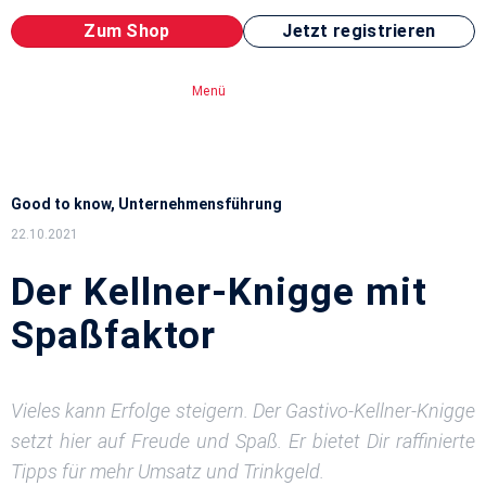
Zum Shop
Jetzt registrieren
Menü
Good to know
,
Unternehmensführung
22.10.2021
Der Kellner-Knigge mit
Spaßfaktor
Vieles kann Erfolge steigern. Der Gastivo-Kellner-Knigge
setzt hier auf Freude und Spaß. Er bietet Dir raffinierte
Tipps für mehr Umsatz und Trinkgeld.