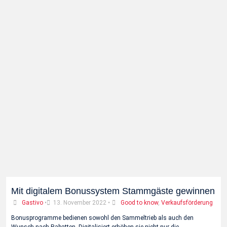
Mit digitalem Bonussystem Stammgäste gewinnen
Gastivo
•
13. November 2022
•
Good to know
,
Verkaufsförderung
Bonusprogramme bedienen sowohl den Sammeltrieb als auch den
Wunsch nach Rabatten. Digitalisiert erhöhen sie nicht nur die