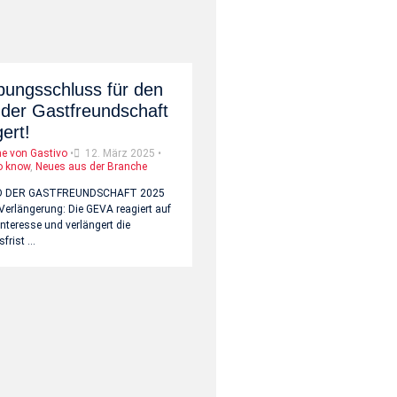
ungsschluss für den
der Gastfreundschaft
ert!
ne von Gastivo
•
12. März 2025
•
o know
,
Neues aus der Branche
D DER GASTFREUNDSCHAFT 2025
 Verlängerung: Die GEVA reagiert auf
nteresse und verlängert die
frist …