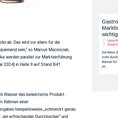
Gastro
Marktt
wichtig
Lena H
io ab. Das wird vor allem für die
Good t
spannend sein,“ so Marcus Macioszek,
Die News d
nke werden parallel zur Markteinführung
nicht durc
Namen für 
uar 2024) in Halle 9 auf Stand B41
im …
ch Wasser das beliebteste Produkt.
 im Rahmen einer
ergaben beispielsweise „schmeckt genau
 „ein erfrischender Durstlöscher“ und