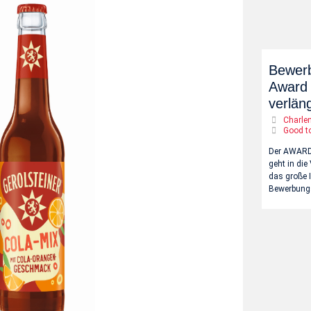
Bewerb
Award 
verläng
Charle
Good t
Der AWAR
geht in die
das große I
Bewerbungs