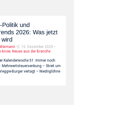
-Politik und
rends 2026: Was jetzt
 wird
äfermann
•
15. Dezember 2025
•
o know
,
Neues aus der Branche
er Kalenderwoche 51: Immer noch
h: Mehrwertsteuersenkung – Streit um
Veggie-Burger vertagt – Niedriglöhne