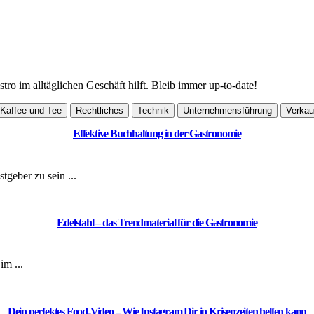
tro im alltäglichen Geschäft hilft. Bleib immer up-to-date!
Kaffee und Tee
Rechtliches
Technik
Unternehmensführung
Verkau
Effektive Buchhaltung in der Gastronomie
tgeber zu sein ...
Edelstahl – das Trendmaterial für die Gastronomie
im ...
Dein perfektes Food-Video – Wie Instagram Dir in Krisenzeiten helfen kann