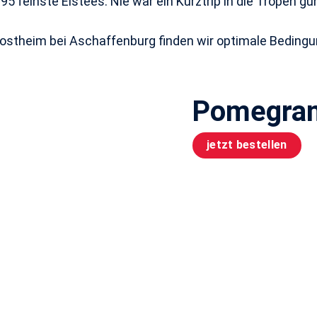
 feinste Eistees. Nie war ein Kurztrip in die Tropen gü
ßostheim bei Aschaffenburg finden wir optimale Bedingu
Pomegran
jetzt bestellen