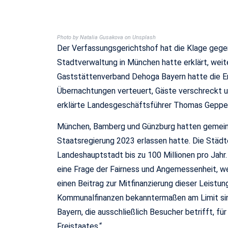
Photo by Natalia Gusakova on Unsplash
Der Verfassungsgerichtshof hat die Klage gege
Stadtverwaltung in München hatte erklärt, weit
Gaststättenverband Dehoga Bayern hatte die En
Übernachtungen verteuert, Gäste verschreckt u
erklärte Landesgeschäftsführer Thomas Gepper
München, Bamberg und Günzburg hatten gemeins
Staatsregierung 2023 erlassen hatte. Die Städt
Landeshauptstadt bis zu 100 Millionen pro Jahr. 
eine Frage der Fairness und Angemessenheit, w
einen Beitrag zur Mitfinanzierung dieser Leistung
Kommunalfinanzen bekanntermaßen am Limit sind,
Bayern, die ausschließlich Besucher betrifft, f
Freistaates.“