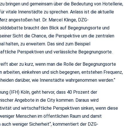
h zu bringen und gemeinsam über die Bedeutung von Hotellerie,
r vitale Innenstädte zu sprechen. Anlass ist die aktuelle
Merz angestoßen hat. Dr. Marcel Klinge, DZG-
tbilddebatte braucht den Blick auf Begegnungsorte und
einer Sicht die Chance, die Perspektive um die zentralen
nal halten, zu erweitern. Das sind zum Beispiel
aftliche Perspektiven und verlässliche Begegnungsorte.
greift aber zu kurz, wenn man die Rolle der Begegnungsorte
en arbeiten, einkehren und sich begegnen, entstehen Frequenz,
scheiden darüber, wie Innenstädte wahrgenommen werden.“
hung (IFH) Köln, geht hervor, dass 40 Prozent der
ischer Angebote in die City kommen. Daraus wird
ivität und wirtschaftliche Perspektiven sinken, wenn diese
weniger Menschen im öffentlichen Raum und damit
h auch weniger Sicherheit“, kommentiert der DZG-